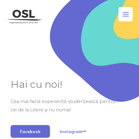
Skip
to
content
Hai cu noi!
Cea mai faină experiență studențească pentru
cei de la Litere și nu numai!
Facebook
Instagram