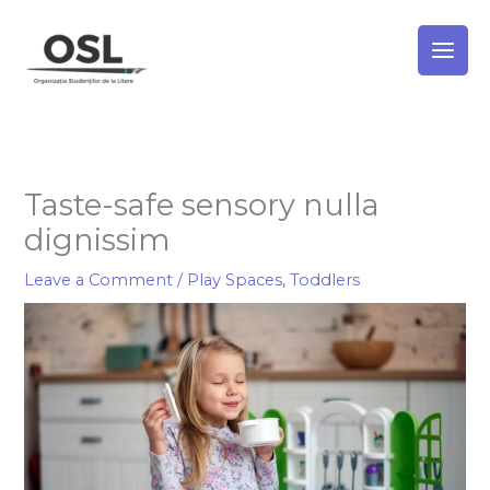
Skip
to
content
Taste-safe sensory nulla
dignissim
Leave a Comment
/
Play Spaces
,
Toddlers